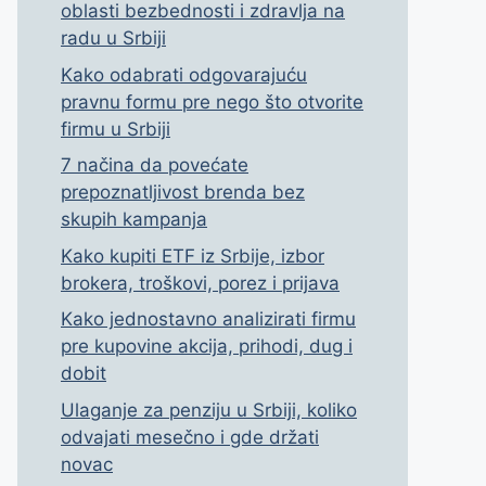
oblasti bezbednosti i zdravlja na
radu u Srbiji
Kako odabrati odgovarajuću
pravnu formu pre nego što otvorite
firmu u Srbiji
7 načina da povećate
prepoznatljivost brenda bez
skupih kampanja
Kako kupiti ETF iz Srbije, izbor
brokera, troškovi, porez i prijava
Kako jednostavno analizirati firmu
pre kupovine akcija, prihodi, dug i
dobit
Ulaganje za penziju u Srbiji, koliko
odvajati mesečno i gde držati
novac