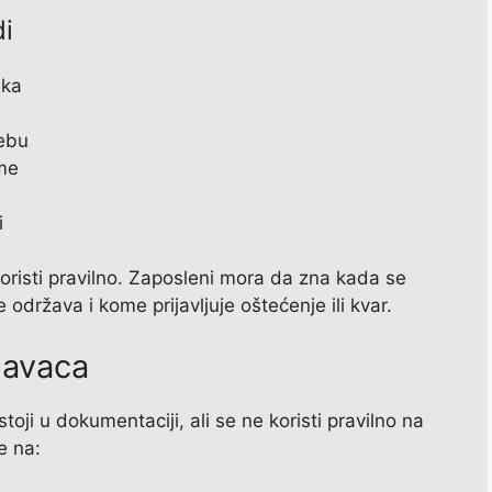
i
ika
rebu
eme
i
risti pravilno. Zaposleni mora da zna kada se
održava i kome prijavljuje oštećenje ili kvar.
davaca
ji u dokumentaciji, ali se ne koristi pravilno na
e na: