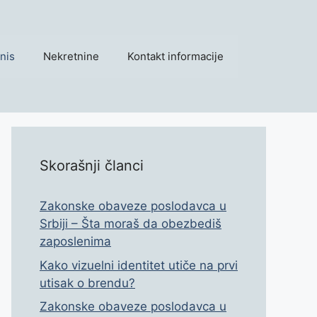
nis
Nekretnine
Kontakt informacije
Skorašnji članci
Zakonske obaveze poslodavca u
Srbiji – Šta moraš da obezbediš
zaposlenima
Kako vizuelni identitet utiče na prvi
utisak o brendu?
Zakonske obaveze poslodavca u