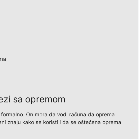
ama
ezi sa opremom
formalno. On mora da vodi računa da oprema
eni znaju kako se koristi i da se oštećena oprema