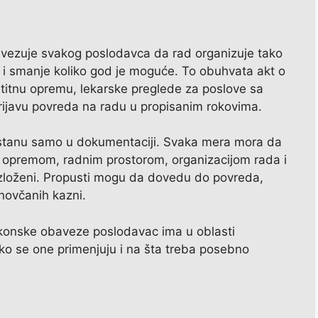
bavezuje svakog poslodavca da rad organizuje tako
e i smanje koliko god je moguće. To obuhvata akt o
aštitnu opremu, lekarske preglede za poslove sa
prijavu povreda na radu u propisanim rokovima.
stanu samo u dokumentaciji. Svaka mera mora da
opremom, radnim prostorom, organizacijom rada i
izloženi. Propusti mogu da dovedu do povreda,
 novčanih kazni.
konske obaveze poslodavac ima u oblasti
ako se one primenjuju i na šta treba posebno