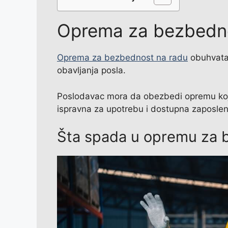
Oprema za bezbedno
Oprema za bezbednost na radu
obuhvata 
obavljanja posla.
Poslodavac mora da obezbedi opremu koj
ispravna za upotrebu i dostupna zaposle
Šta spada u opremu za 