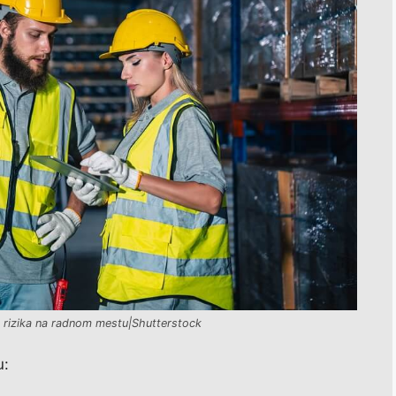
g rizika na radnom mestu|Shutterstock
u: