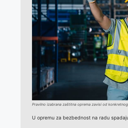
Pravilno izabrana zaštitna oprema zavisi od konkretno
U opremu za bezbednost na radu spadaj