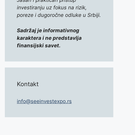
Jasan i praktičan pristup
investiranju uz fokus na rizik,
poreze i dugoročne odluke u Srbiji.
Sadržaj je informativnog
karaktera i ne predstavlja
finansijski savet.
Kontakt
info@seeinvestexpo.rs