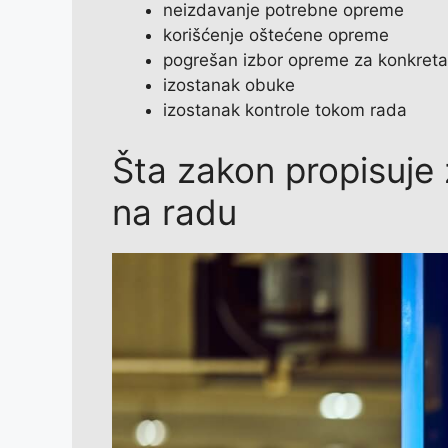
neizdavanje potrebne opreme
korišćenje oštećene opreme
pogrešan izbor opreme za konkret
izostanak obuke
izostanak kontrole tokom rada
Šta zakon propisuje 
na radu