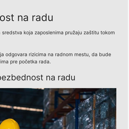
st na radu
sredstva koja zaposlenima pružaju zaštitu tokom
a odgovara rizicima na radnom mestu, da bude
nima pre početka rada.
bezbednost na radu