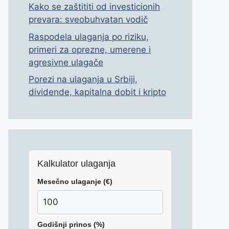
Kako se zaštititi od investicionih
prevara: sveobuhvatan vodič
Raspodela ulaganja po riziku,
primeri za oprezne, umerene i
agresivne ulagače
Porezi na ulaganja u Srbiji,
dividende, kapitalna dobit i kripto
Kalkulator ulaganja
Mesečno ulaganje (€)
Godišnji prinos (%)