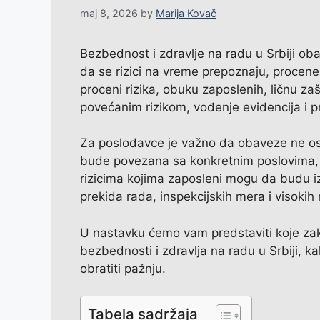
maj 8, 2026
by
Marija Kovač
Bezbednost i zdravlje na radu u Srbiji o
da se rizici na vreme prepoznaju, procen
proceni rizika, obuku zaposlenih, ličnu z
povećanim rizikom, vođenje evidencija i 
Za poslodavce je važno da obaveze ne o
bude povezana sa konkretnim poslovima, 
rizicima kojima zaposleni mogu da budu 
prekida rada, inspekcijskih mera i visokih
U nastavku ćemo vam predstaviti koje za
bezbednosti i zdravlja na radu u Srbiji, k
obratiti pažnju.
Tabela sadržaja