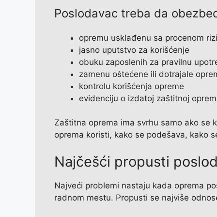
Poslodavac treba da obezbed
opremu usklađenu sa procenom riz
jasno uputstvo za korišćenje
obuku zaposlenih za pravilnu upot
zamenu oštećene ili dotrajale opr
kontrolu korišćenja opreme
evidenciju o izdatoj zaštitnoj oprem
Zaštitna oprema ima svrhu samo ako se ko
oprema koristi, kako se podešava, kako se 
Najčešći propusti poslo
Najveći problemi nastaju kada oprema posto
radnom mestu. Propusti se najviše odnos