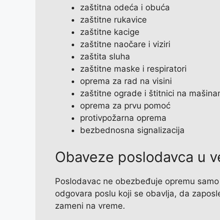
zaštitna odeća i obuća
zaštitne rukavice
zaštitne kacige
zaštitne naočare i viziri
zaštita sluha
zaštitne maske i respiratori
oprema za rad na visini
zaštitne ograde i štitnici na mašin
oprema za prvu pomoć
protivpožarna oprema
bezbednosna signalizacija
Obaveze poslodavca u v
Poslodavac ne obezbeđuje opremu samo 
odgovara poslu koji se obavlja, da zaposl
zameni na vreme.