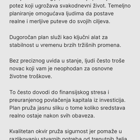
potez koji ugrožava svakodnevni život. Temeljno
planiranje omogućava ljudima da postave
realne i merljive puteve do svojih ciljeva.
Dugoročan plan služi kao ključni alat za
stabilnost u vremenu brzih tržišnih promena.
Bez preciznog uvida u stanje, ljudi često troše
novac koji vam je neophodan za osnovne
životne troškove.
To često dovodi do finansijskog stresa i
preuranjenog povlačenja kapitala iz investicija.
Plan pruža jasnu sliku o tome koliko sredstava
realno ostaje nakon svih obaveza.
Kvalitetan okvir pruža sigurnost jer pomaže u
razlikovanju stvarnih potreba od trenutnih želja.