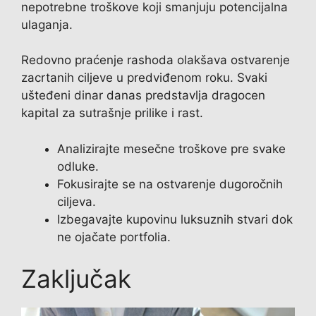
nepotrebne troškove koji smanjuju potencijalna
ulaganja.
Redovno praćenje rashoda olakšava ostvarenje
zacrtanih ciljeve u predviđenom roku. Svaki
ušteđeni dinar danas predstavlja dragocen
kapital za sutrašnje prilike i rast.
Analizirajte mesečne troškove pre svake
odluke.
Fokusirajte se na ostvarenje dugoročnih
ciljeva.
Izbegavajte kupovinu luksuznih stvari dok
ne ojačate portfolia.
Zaključak