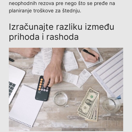
neophodnih rezova pre nego što se pređe na
planiranje troškove za štednju.
Izračunajte razliku između
prihoda i rashoda