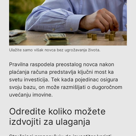
Ulažite samo višak novca bez ugrožavanja života.
Pravilna raspodela preostalog novca nakon
plaćanja računa predstavlja ključni most ka
svetu investicija. Tek kada pojedinac osigura
svoju bazu, on može razmišljati o dugoročnom
uvećanju imovine.
Odredite koliko možete
izdvojiti za ulaganja