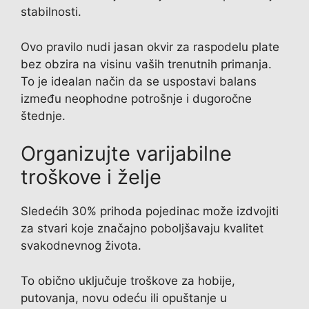
stabilnosti.
Ovo pravilo nudi jasan okvir za raspodelu plate
bez obzira na visinu vaših trenutnih primanja.
To je idealan način da se uspostavi balans
između neophodne potrošnje i dugoročne
štednje.
Organizujte varijabilne
troškove i želje
Sledećih 30% prihoda pojedinac može izdvojiti
za stvari koje značajno poboljšavaju kvalitet
svakodnevnog života.
To obično uključuje troškove za hobije,
putovanja, novu odeću ili opuštanje u