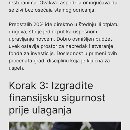
restoranima. Ovakva raspodela omogućava da
se živi bez osećaja stalnog odricanja.
Preostalih 20% ide direktno u štednju ili otplatu
dugova, što je jedini put ka uspešnom
upravljanju novcem. Dobro osmišljen budžet
uvek ostavlja prostor za napredak i stvaranje
fonda za investicije. Doslednost u primeni ovih
procenata gradi disciplinu koja je ključna za
uspeh.
Korak 3: Izgradite
finansijsku sigurnost
prije ulaganja