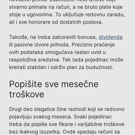
stvarno primate na račun, a ne bruto plate koje
stoje u ugovorima. To uključuje redovnu zaradu,
ali i sve honorare od dodatnih poslova.
Takođe, ne treba zaboraviti bonuse,
dividende
ili pasivne izvore prihoda. Precizno praćenje
ovih podataka omogućava realan uvid u
raspoloživa sredstva. Tek tada pojedinac može
kreirati stabilan i održiv plan za budućnost.
Popišite sve mesečne
troškove
Drugi deo slagalice čine rashodi koji se redovno
pojavljuju svakog meseca. Svaki pojedinac
treba da popiše sve fiksne i varijabilne troškove
bez ikakvog izuzetka. Ovde spadaju računi za