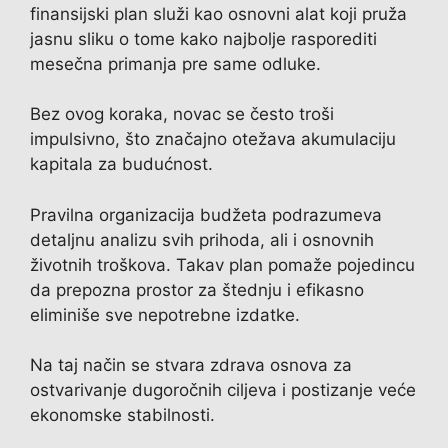
finansijski plan služi kao osnovni alat koji pruža
jasnu sliku o tome kako najbolje rasporediti
mesečna primanja pre same odluke.
Bez ovog koraka, novac se često troši
impulsivno, što značajno otežava akumulaciju
kapitala za budućnost.
Pravilna organizacija budžeta podrazumeva
detaljnu analizu svih prihoda, ali i osnovnih
životnih troškova. Takav plan pomaže pojedincu
da prepozna prostor za štednju i efikasno
eliminiše sve nepotrebne izdatke.
Na taj način se stvara zdrava osnova za
ostvarivanje dugoročnih ciljeva i postizanje veće
ekonomske stabilnosti.