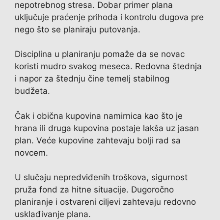
nepotrebnog stresa. Dobar primer plana
uključuje praćenje prihoda i kontrolu dugova pre
nego što se planiraju putovanja.
Disciplina u planiranju pomaže da se novac
koristi mudro svakog meseca. Redovna štednja
i napor za štednju čine temelj stabilnog
budžeta.
Čak i obična kupovina namirnica kao što je
hrana ili druga kupovina postaje lakša uz jasan
plan. Veće kupovine zahtevaju bolji rad sa
novcem.
U slučaju nepredviđenih troškova, sigurnost
pruža fond za hitne situacije. Dugoročno
planiranje i ostvareni ciljevi zahtevaju redovno
usklađivanje plana.