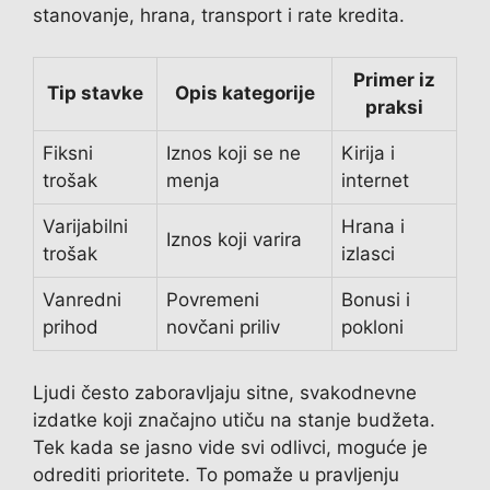
stanovanje, hrana, transport i rate kredita.
Primer iz
Tip stavke
Opis kategorije
praksi
Fiksni
Iznos koji se ne
Kirija i
trošak
menja
internet
Varijabilni
Hrana i
Iznos koji varira
trošak
izlasci
Vanredni
Povremeni
Bonusi i
prihod
novčani priliv
pokloni
Ljudi često zaboravljaju sitne, svakodnevne
izdatke koji značajno utiču na stanje budžeta.
Tek kada se jasno vide svi odlivci, moguće je
odrediti prioritete. To pomaže u pravljenju