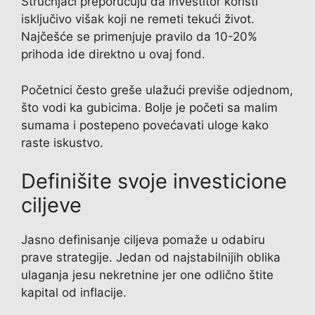
Stručnjaci preporučuju da investitor koristi
isključivo višak koji ne remeti tekući život.
Najčešće se primenjuje pravilo da 10-20%
prihoda ide direktno u ovaj fond.
Početnici često greše ulažući previše odjednom,
što vodi ka gubicima. Bolje je početi sa malim
sumama i postepeno povećavati uloge kako
raste iskustvo.
Definišite svoje investicione
ciljeve
Jasno definisanje ciljeva pomaže u odabiru
prave strategije. Jedan od najstabilnijih oblika
ulaganja jesu nekretnine jer one odlično štite
kapital od inflacije.