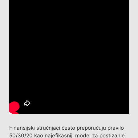
Finansijski stručnjaci često preporučuju pravilo
50/30/20 kao najefikasniji model za postizanje